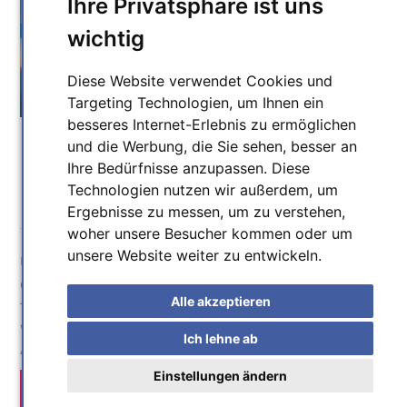
Ihre Privatsphäre ist uns
wichtig
Diese Website verwendet Cookies und
Targeting Technologien, um Ihnen ein
besseres Internet-Erlebnis zu ermöglichen
und die Werbung, die Sie sehen, besser an
Willkommen beim
Ihre Bedürfnisse anzupassen. Diese
Technologien nutzen wir außerdem, um
Astronomie-Verlag.
Ergebnisse zu messen, um zu verstehen,
woher unsere Besucher kommen oder um
unsere Website weiter zu entwickeln.
Unter dem Motto
Wir machen Astronomie
bieten wir
einmalige Poster, Kalender, Bücher und Sternkarten
Alle akzeptieren
für Sternfreunde an. Das Sortiment unseres Shops
wird erweitert durch ausgewählte Artikel für die
Ich lehne ab
Amateuerastronomie.
Einstellungen ändern
Wichtige Information zu Lieferzeiten für