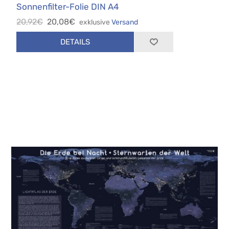
Sonnenfilter-Folie DIN A4
20,92€
20,08€
exklusive
Versand
DETAILS