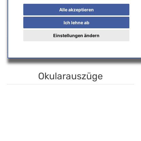
Home
/
Astrohandel
/
Mechanisches Zubehör
/
Alle akzeptieren
Okularauszüge
Ich lehne ab
Einstellungen ändern
Hersteller
Okularauszüge